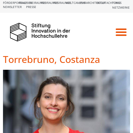
FÖRDERPORTALE:
FBM2020
FREIRAUM23
FREIRAUM25
FREIRAUM26
WELTCAMPUS
LEHRARCHITEKTUR
BEGUTACHTUNG
FOKUS
NEWSLETTER
PRESSE
NETZWERKE
Torrebruno, Costanza