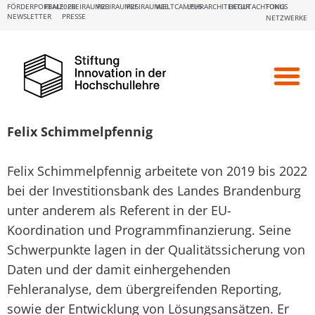
FÖRDERPORTALE:
FBM2020
FREIRAUM23
FREIRAUM25
FREIRAUM26
WELTCAMPUS
LEHRARCHITEKTUR
BEGUTACHTUNG
FOKUS
NEWSLETTER
PRESSE
NETZWERKE
Funding & Su
Network & E
Diary Dates
Felix Schimmelpfennig
Felix Schimmelpfennig arbeitete von 2019 bis 2022
bei der Investitionsbank des Landes Brandenburg
unter anderem als Referent in der EU-
Koordination und Programmfinanzierung. Seine
Schwerpunkte lagen in der Qualitätssicherung von
Daten und der damit einhergehenden
Fehleranalyse, dem übergreifenden Reporting,
sowie der Entwicklung von Lösungsansätzen. Er