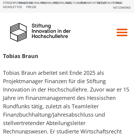
FÖRDERPORTALE:
FBM2020
FREIRAUM23
FREIRAUM25
FREIRAUM26
WELTCAMPUS
LEHRARCHITEKTUR
BEGUTACHTUNG
FOKUS
NEWSLETTER
PRESSE
NETZWERKE
Tobias Braun
Tobias Braun arbeitet seit Ende 2025 als
Projektmanager Finanzen für die Stiftung
Innovation in der Hochschullehre. Zuvor war er 15
Jahre im Finanzmanagement des Hessischen
Rundfunks tätig, zuletzt als Teamleiter
Finanzbuchhaltung/Jahresabschluss und
stellvertretender Abteilungsleiter
Rechnungswesen. Er studierte Wirtschaftsrecht