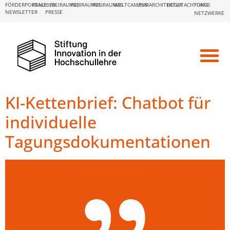
FÖRDERPORTALE:
FBM2020
FREIRAUM23
FREIRAUM25
FREIRAUM26
WELTCAMPUS
LEHRARCHITEKTUR
BEGUTACHTUNG
FOKUS
NEWSLETTER
PRESSE
NETZWERKE
KI-Kettenbrief: Chatbot für
individuelle
Tagungsdokumentationen