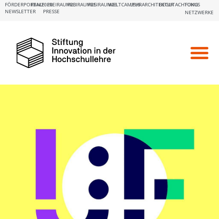
FÖRDERPORTALE:
FBM2020
FREIRAUM23
FREIRAUM25
FREIRAUM26
WELTCAMPUS
LEHRARCHITEKTUR
BEGUTACHTUNG
FOKUS
NEWSLETTER
PRESSE
NETZWERKE