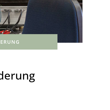
DERUNG
rderung