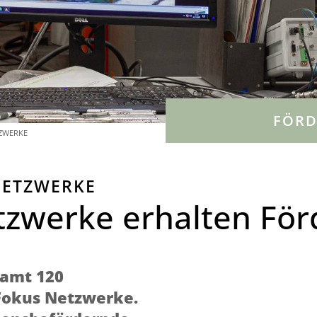
FÖR
TZWERKE
NETZWERKE
tzwerke erhalten Fö
samt 120
„Fokus Netzwerke.