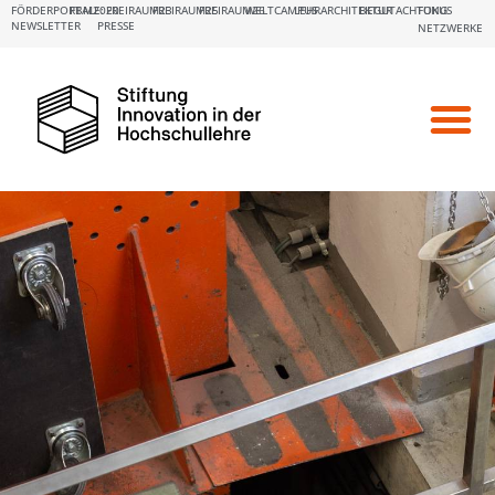
FÖRDERPORTALE:
FBM2020
FREIRAUM23
FREIRAUM25
FREIRAUM26
WELTCAMPUS
LEHRARCHITEKTUR
BEGUTACHTUNG
FOKUS
NEWSLETTER
PRESSE
NETZWERKE