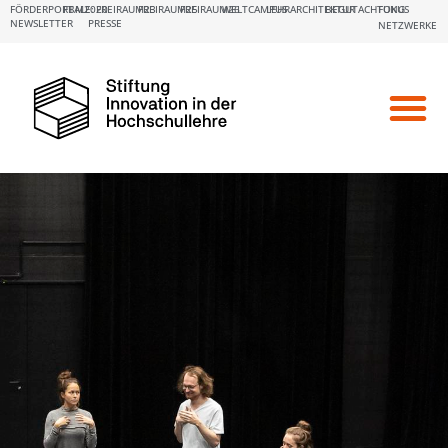
FÖRDERPORTALE:
FBM2020
FREIRAUM23
FREIRAUM25
FREIRAUM26
WELTCAMPUS
LEHRARCHITEKTUR
BEGUTACHTUNG
FOKUS
NEWSLETTER
PRESSE
NETZWERKE