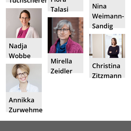
Tuchscherer
Nina
Talasi
Weimann-
Sandig
Nadja
Wobbe
Mirella
Christina
Zeidler
Zitzmann
Annikka
Zurwehme