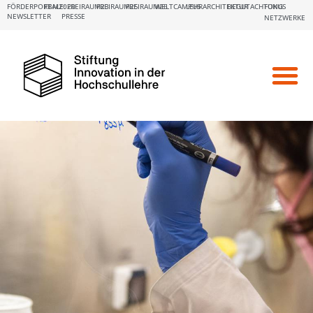
FÖRDERPORTALE:
FBM2020
FREIRAUM23
FREIRAUM25
FREIRAUM26
WELTCAMPUS
LEHRARCHITEKTUR
BEGUTACHTUNG
FOKUS
NEWSLETTER
PRESSE
NETZWERKE