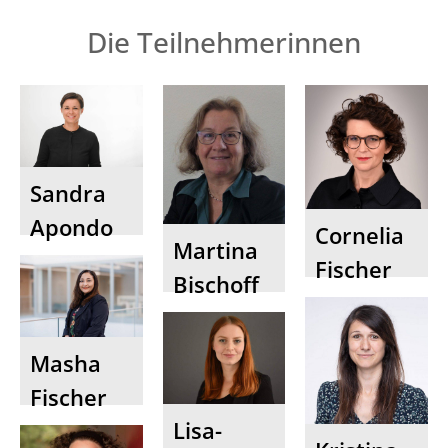
Die Teilnehmerinnen
Sandra
Apondo
Cornelia
Martina
Fischer
Bischoff
Masha
Fischer
Lisa-