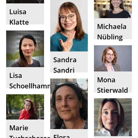
Luisa
Klatte
Michaela
Nübling
Sandra
Sandri
Lisa
Mona
Schoellhammer
Stierwald
Marie
Flora