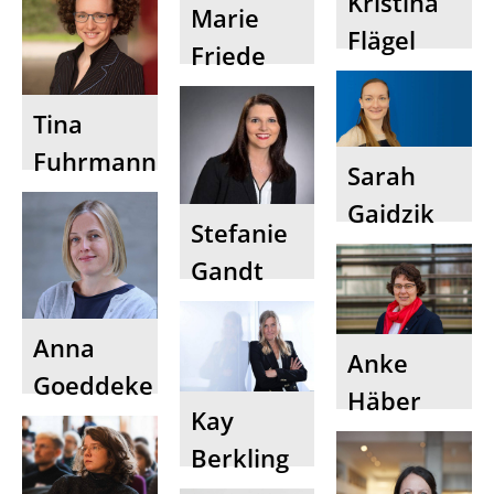
Kristina
Marie
Flägel
Friede
Tina
Fuhrmann
Sarah
Gaidzik
Stefanie
Gandt
Anna
Anke
Goeddeke
Häber
Kay
Berkling