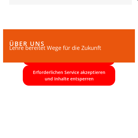
Sie sehen gerade einen Platzhalterinhalt
von
YouTube
. Um auf den eigentlichen
Inhalt zuzugreifen, klicken Sie auf die
Schaltfläche unten. Bitte beachten Sie, dass
dabei Daten an Drittanbieter weitergegeben
werden.
ÜBER UNS
Lehre bereitet Wege für die Zukunft
Mehr Informationen
Inhalt entsperren
Erforderlichen Service akzeptieren
und Inhalte entsperren