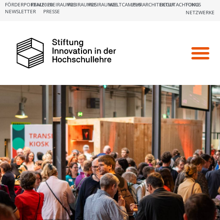
FÖRDERPORTALE:
FBM2020
FREIRAUM23
FREIRAUM25
FREIRAUM26
WELTCAMPUS
LEHRARCHITEKTUR
BEGUTACHTUNG
FOKUS
NEWSLETTER
PRESSE
NETZWERKE