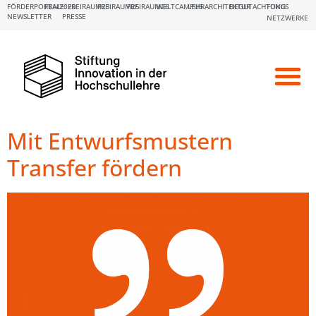
FÖRDERPORTALE:
FBM2020
FREIRAUM23
FREIRAUM25
FREIRAUM26
WELTCAMPUS
LEHRARCHITEKTUR
BEGUTACHTUNG
FOKUS
NEWSLETTER
PRESSE
NETZWERKE
Mit Entwurfsmustern
Transfer fördern