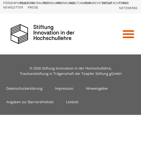
FÖRDERPORTALE:
FBM2020
FREIRAUM23
FREIRAUM25
FREIRAUM26
WELTCAMPUS
LEHRARCHITEKTUR
BEGUTACHTUNG
FOKUS
NEWSLETTER
PRESSE
NETZWERKE
© 2026 Stiftung Innovation in der Hochschullehre,
Treuhandstiftung in Trägerschaft der Toepfer Stiftung gGmbH
Datenschutzerklärung
Impressum
Hinweisgeber
Angaben zur Barrierefreiheit
Leitbild