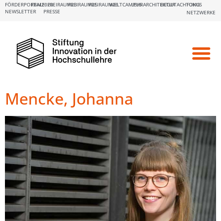
FÖRDERPORTALE:
FBM2020
FREIRAUM23
FREIRAUM25
FREIRAUM26
WELTCAMPUS
LEHRARCHITEKTUR
BEGUTACHTUNG
FOKUS
NEWSLETTER
PRESSE
NETZWERKE
Mencke, Johanna