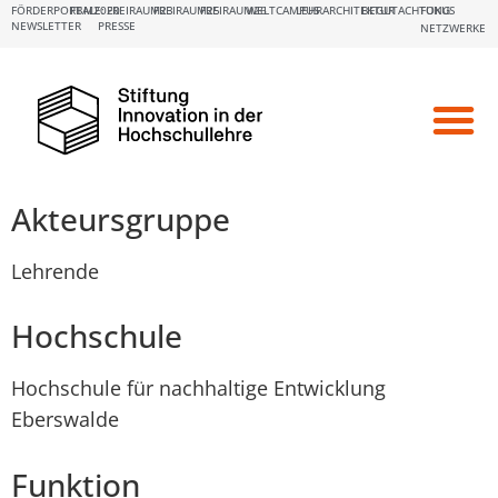
FÖRDERPORTALE:
FBM2020
FREIRAUM23
FREIRAUM25
FREIRAUM26
WELTCAMPUS
LEHRARCHITEKTUR
BEGUTACHTUNG
FOKUS
NEWSLETTER
PRESSE
NETZWERKE
Akteursgruppe
Lehrende
Hochschule
Hochschule für nachhaltige Entwicklung
Eberswalde
Funktion