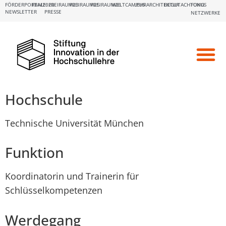
FÖRDERPORTALE:
FBM2020
FREIRAUM23
FREIRAUM25
FREIRAUM26
WELTCAMPUS
LEHRARCHITEKTUR
BEGUTACHTUNG
FOKUS
NEWSLETTER
PRESSE
NETZWERKE
Hochschule
Technische Universität München
Funktion
Koordinatorin und Trainerin für
Schlüsselkompetenzen
Werdegang