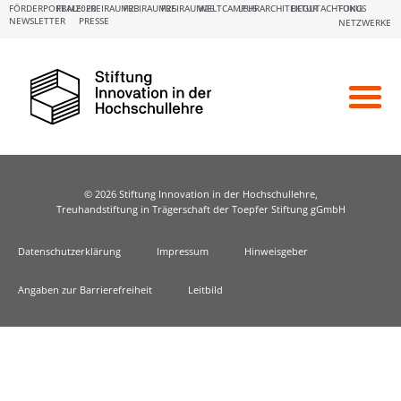
FÖRDERPORTALE:
FBM2020
FREIRAUM23
FREIRAUM25
FREIRAUM26
WELTCAMPUS
LEHRARCHITEKTUR
BEGUTACHTUNG
FOKUS
NEWSLETTER
PRESSE
NETZWERKE
© 2026 Stiftung Innovation in der Hochschullehre,
Treuhandstiftung in Trägerschaft der Toepfer Stiftung gGmbH
Datenschutzerklärung
Impressum
Hinweisgeber
Angaben zur Barrierefreiheit
Leitbild