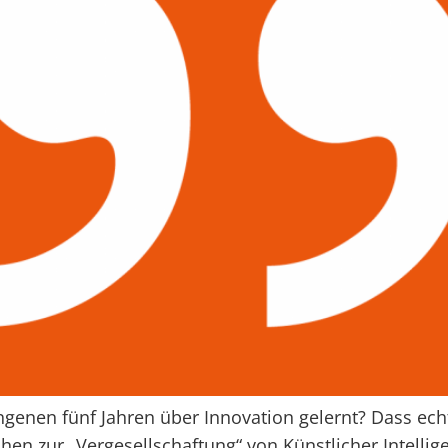
genen fünf Jahren über Innovation gelernt? Dass ech
en zur „Vergesellschaftung“ von Künstlicher Intellig