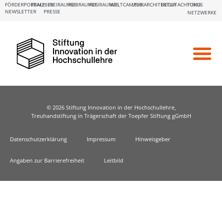
FÖRDERPORTALE:
FBM2020
FREIRAUM23
FREIRAUM25
FREIRAUM26
WELTCAMPUS
LEHRARCHITEKTUR
BEGUTACHTUNG
FOKUS
NEWSLETTER
PRESSE
NETZWERKE
© 2026 Stiftung Innovation in der Hochschullehre,
Treuhandstiftung in Trägerschaft der Toepfer Stiftung gGmbH
Datenschutzerklärung
Impressum
Hinweisgeber
Angaben zur Barrierefreiheit
Leitbild