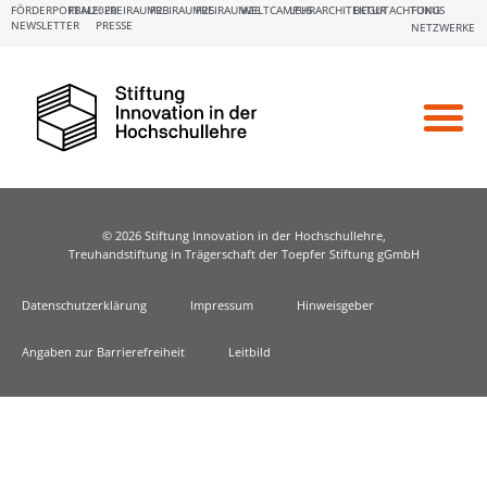
FÖRDERPORTALE:
FBM2020
FREIRAUM23
FREIRAUM25
FREIRAUM26
WELTCAMPUS
LEHRARCHITEKTUR
BEGUTACHTUNG
FOKUS
NEWSLETTER
PRESSE
NETZWERKE
© 2026 Stiftung Innovation in der Hochschullehre,
Treuhandstiftung in Trägerschaft der Toepfer Stiftung gGmbH
Datenschutzerklärung
Impressum
Hinweisgeber
Angaben zur Barrierefreiheit
Leitbild