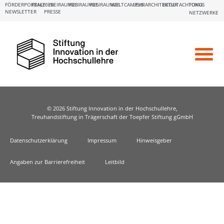
FÖRDERPORTALE:
FBM2020
FREIRAUM23
FREIRAUM25
FREIRAUM26
WELTCAMPUS
LEHRARCHITEKTUR
BEGUTACHTUNG
FOKUS
NEWSLETTER
PRESSE
NETZWERKE
© 2026 Stiftung Innovation in der Hochschullehre,
Treuhandstiftung in Trägerschaft der Toepfer Stiftung gGmbH
Datenschutzerklärung
Impressum
Hinweisgeber
Angaben zur Barrierefreiheit
Leitbild