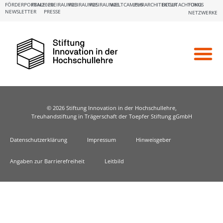
FÖRDERPORTALE:
FBM2020
FREIRAUM23
FREIRAUM25
FREIRAUM26
WELTCAMPUS
LEHRARCHITEKTUR
BEGUTACHTUNG
FOKUS
NEWSLETTER
PRESSE
NETZWERKE
© 2026 Stiftung Innovation in der Hochschullehre,
Treuhandstiftung in Trägerschaft der Toepfer Stiftung gGmbH
Datenschutzerklärung
Impressum
Hinweisgeber
Angaben zur Barrierefreiheit
Leitbild