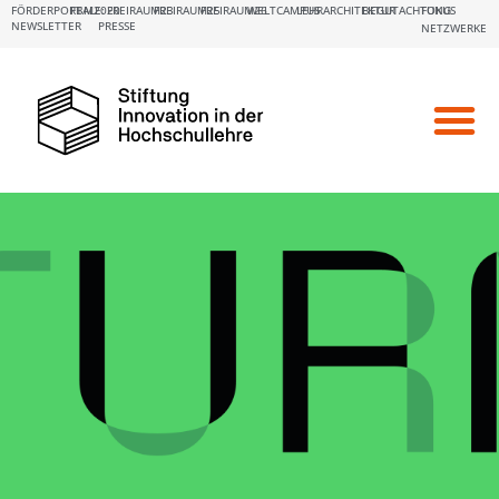
FÖRDERPORTALE:
FBM2020
FREIRAUM23
FREIRAUM25
FREIRAUM26
WELTCAMPUS
LEHRARCHITEKTUR
BEGUTACHTUNG
FOKUS
NEWSLETTER
PRESSE
NETZWERKE