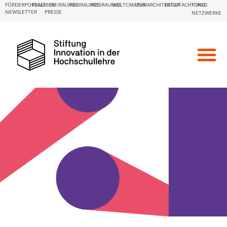
FÖRDERPORTALE:
FBM2020
FREIRAUM23
FREIRAUM25
FREIRAUM26
WELTCAMPUS
LEHRARCHITEKTUR
BEGUTACHTUNG
FOKUS
NEWSLETTER
PRESSE
NETZWERKE