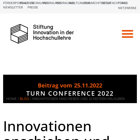
FÖRDERPORTALE:
FBM2020
FREIRAUM23
FREIRAUM25
FREIRAUM26
WELTCAMPUS
LEHRARCHITEKTUR
BEGUTACHTUNG
FOKUS
NEWSLETTER
PRESSE
NETZWERKE
Beitrag vom
25.11.2022
TURN CONFERENCE 2022
HOME /
BLOG
/
INNOVATIONEN ANSCHIEBEN UND SCHEITERN ERLAUBEN
Innovationen