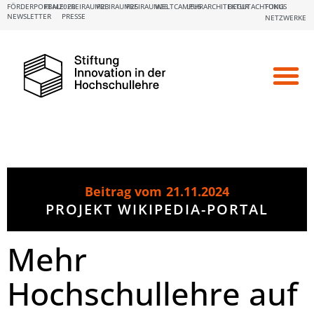
FÖRDERPORTALE:
FBM2020
FREIRAUM23
FREIRAUM25
FREIRAUM26
WELTCAMPUS
LEHRARCHITEKTUR
BEGUTACHTUNG
FOKUS
NEWSLETTER
PRESSE
NETZWERKE
Beitrag vom
21.11.2024
PROJEKT WIKIPEDIA-PORTAL
Mehr
Hochschullehre auf