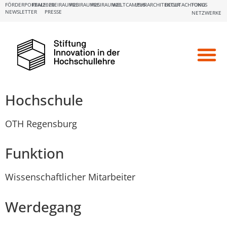
FÖRDERPORTALE:
FBM2020
FREIRAUM23
FREIRAUM25
FREIRAUM26
WELTCAMPUS
LEHRARCHITEKTUR
BEGUTACHTUNG
FOKUS
NEWSLETTER
PRESSE
NETZWERKE
Hochschule
OTH Regensburg
Funktion
Wissenschaftlicher Mitarbeiter
Werdegang