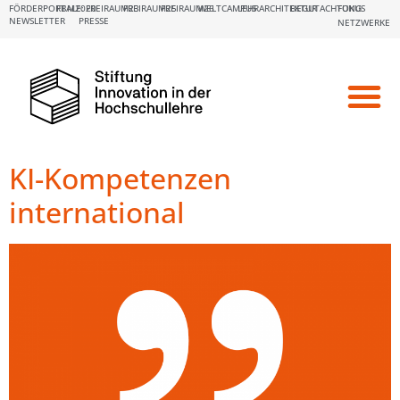
FÖRDERPORTALE:
FBM2020
FREIRAUM23
FREIRAUM25
FREIRAUM26
WELTCAMPUS
LEHRARCHITEKTUR
BEGUTACHTUNG
FOKUS
NEWSLETTER
PRESSE
NETZWERKE
KI-Kompetenzen
international