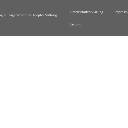
Datenschutzerklärung
Impress
g in Trägerschaft der Toepfer Stiftung
Leitbild