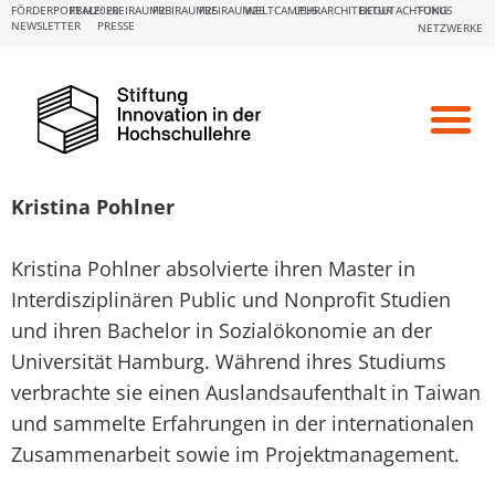
FÖRDERPORTALE:
FBM2020
FREIRAUM23
FREIRAUM25
FREIRAUM26
WELTCAMPUS
LEHRARCHITEKTUR
BEGUTACHTUNG
FOKUS
NEWSLETTER
PRESSE
NETZWERKE
Kristina Pohlner
Kristina Pohlner absolvierte ihren Master in
Interdisziplinären Public und Nonprofit Studien
und ihren Bachelor in Sozialökonomie an der
Universität Hamburg. Während ihres Studiums
verbrachte sie einen Auslandsaufenthalt in Taiwan
und sammelte Erfahrungen in der internationalen
Zusammenarbeit sowie im Projektmanagement.