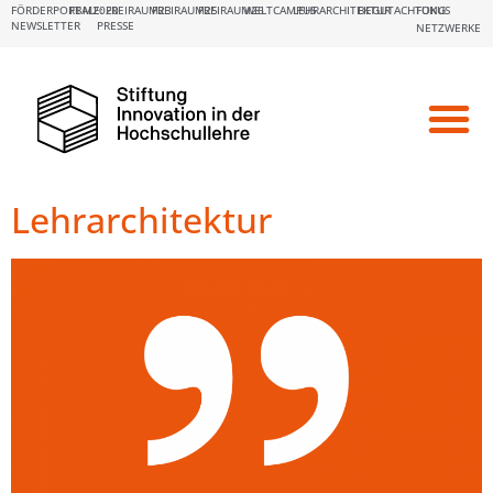
FÖRDERPORTALE:
FBM2020
FREIRAUM23
FREIRAUM25
FREIRAUM26
WELTCAMPUS
LEHRARCHITEKTUR
BEGUTACHTUNG
FOKUS
NEWSLETTER
PRESSE
NETZWERKE
Lehrarchitektur