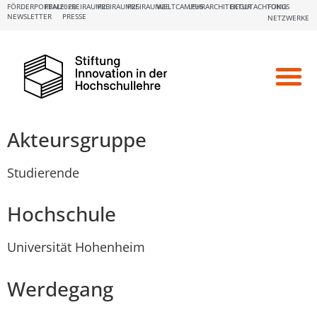
FÖRDERPORTALE:
FBM2020
FREIRAUM23
FREIRAUM25
FREIRAUM26
WELTCAMPUS
LEHRARCHITEKTUR
BEGUTACHTUNG
FOKUS
NEWSLETTER
PRESSE
NETZWERKE
Akteursgruppe
Studierende
Hochschule
Universität Hohenheim
Werdegang