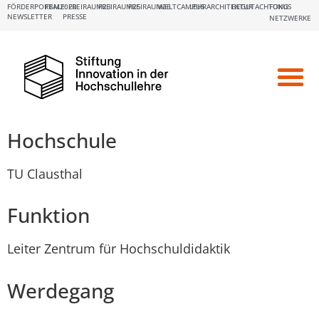
FÖRDERPORTALE:
FBM2020
FREIRAUM23
FREIRAUM25
FREIRAUM26
WELTCAMPUS
LEHRARCHITEKTUR
BEGUTACHTUNG
FOKUS
NEWSLETTER
PRESSE
NETZWERKE
Hochschule
TU Clausthal
Funktion
Leiter Zentrum für Hochschuldidaktik
Werdegang