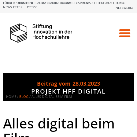
FÖRDERPORTALE:
FBM2020
FREIRAUM23
FREIRAUM25
FREIRAUM26
WELTCAMPUS
LEHRARCHITEKTUR
BEGUTACHTUNG
FOKUS
NEWSLETTER
PRESSE
NETZWERKE
Beitrag vom
28.03.2023
PROJEKT HFF DIGITAL
HOME /
BLOG
/
ALLES DIGITAL BEIM FILM
Alles digital beim