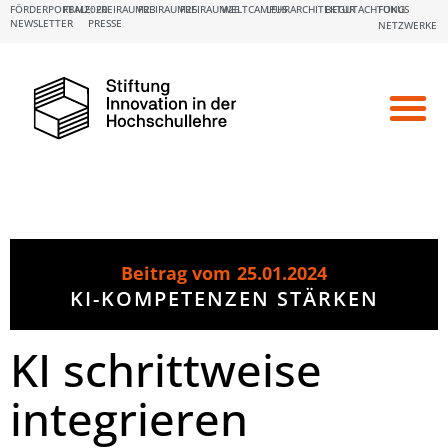
FÖRDERPORTALE:
FBM2020
FREIRAUM23
FREIRAUM25
FREIRAUM26
WELTCAMPUS
LEHRARCHITEKTUR
BEGUTACHTUNG
FOKUS
NEWSLETTER
PRESSE
NETZWERKE
Beitrag vom
25.01.2024
KI-KOMPETENZEN STÄRKEN
KI schrittweise
integrieren