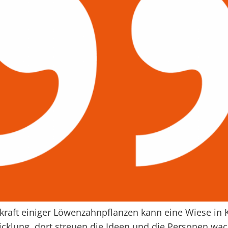
raft einiger Löwenzahnpflanzen kann eine Wiese in 
icklung, dort streuen die Ideen und die Personen wa