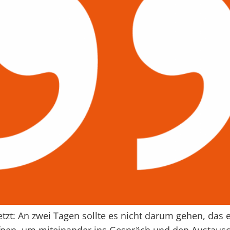
zt: An zwei Tagen sollte es nicht darum gehen, das 