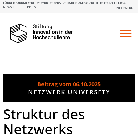
FÖRDERPORTALE:
FBM2020
FREIRAUM23
FREIRAUM25
FREIRAUM26
WELTCAMPUS
LEHRARCHITEKTUR
BEGUTACHTUNG
FOKUS
NEWSLETTER
PRESSE
NETZWERKE
Beitrag vom
06.10.2025
NETZWERK UNIVERSETY
Struktur des
Netzwerks