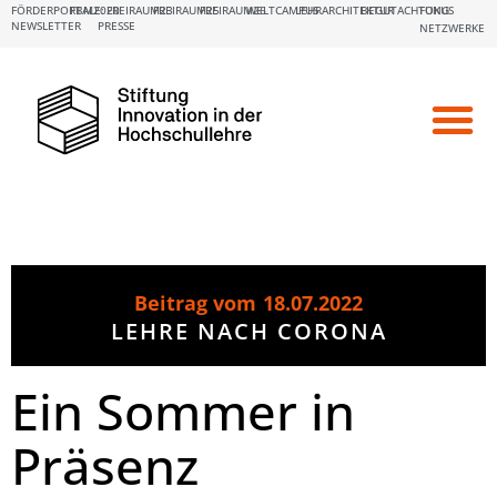
FÖRDERPORTALE:
FBM2020
FREIRAUM23
FREIRAUM25
FREIRAUM26
WELTCAMPUS
LEHRARCHITEKTUR
BEGUTACHTUNG
FOKUS
NEWSLETTER
PRESSE
NETZWERKE
Beitrag vom
18.07.2022
LEHRE NACH CORONA
Ein Sommer in
Präsenz