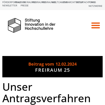
FÖRDERPORTALE:
FBM2020
FREIRAUM23
FREIRAUM25
FREIRAUM26
WELTCAMPUS
LEHRARCHITEKTUR
BEGUTACHTUNG
FOKUS
NEWSLETTER
PRESSE
NETZWERKE
Beitrag vom
12.02.2024
FREIRAUM 25
Unser
Antragsverfahren