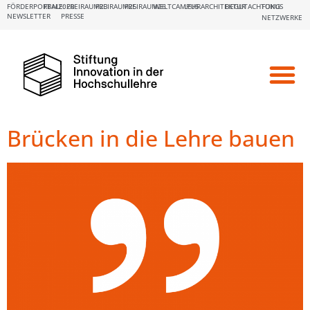
FÖRDERPORTALE:
FBM2020
FREIRAUM23
FREIRAUM25
FREIRAUM26
WELTCAMPUS
LEHRARCHITEKTUR
BEGUTACHTUNG
FOKUS
NEWSLETTER
PRESSE
NETZWERKE
Brücken in die Lehre bauen