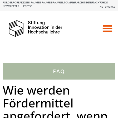
FÖRDERPORTALE:
FBM2020
FREIRAUM23
FREIRAUM25
FREIRAUM26
WELTCAMPUS
LEHRARCHITEKTUR
BEGUTACHTUNG
FOKUS
NEWSLETTER
PRESSE
NETZWERKE
FAQ
Wie werden
Fördermittel
angefordert, wenn