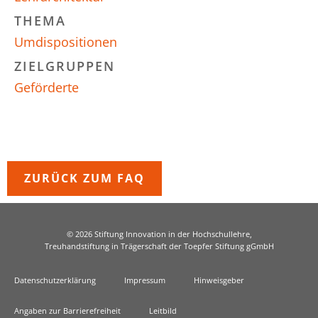
THEMA
Umdispositionen
ZIELGRUPPEN
Geförderte
ZURÜCK ZUM FAQ
© 2026 Stiftung Innovation in der Hochschullehre,
Treuhandstiftung in Trägerschaft der Toepfer Stiftung gGmbH
Datenschutzerklärung
Impressum
Hinweisgeber
Angaben zur Barrierefreiheit
Leitbild