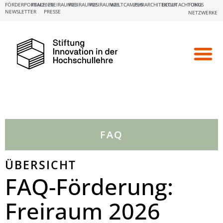
FÖRDERPORTALE:
FBM2020
FREIRAUM23
FREIRAUM25
FREIRAUM26
WELTCAMPUS
LEHRARCHITEKTUR
BEGUTACHTUNG
FOKUS
NEWSLETTER
PRESSE
NETZWERKE
FAQ
ÜBERSICHT
FAQ-Förderung:
Freiraum 2026