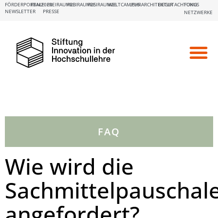
FÖRDERPORTALE:
FBM2020
FREIRAUM23
FREIRAUM25
FREIRAUM26
WELTCAMPUS
LEHRARCHITEKTUR
BEGUTACHTUNG
FOKUS
NEWSLETTER
PRESSE
NETZWERKE
FAQ
Wie wird die
Sachmittelpauschal
angefordert?