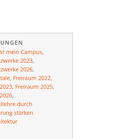
RUNGEN
ist mein Campus
,
tzwerke 2023
,
tzwerke 2026
,
tale
,
Freiraum 2022
,
 2023
,
Freiraum 2025
,
 2026
,
llehre durch
erung stärken
itektur