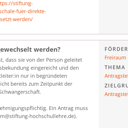
tps://stiftung-
chale-fuer-direkte-
setzt-werden/
 gewechselt werden?
FÖRDE
Freiraum
t, dass sie von der Person geleitet
THEMA
ensbekundung eingereicht und den
tleiter:in nur in begründeten
Antragste
cht bereits zum Zeitpunkt der
ZIELGR
 Schwangerschaft.
Antragste
nehmigungspflichtig. Ein Antrag muss
raum@stiftung-hochschullehre.de).