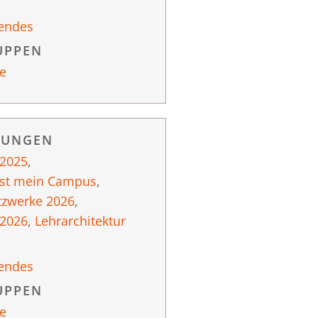
endes
UPPEN
e
RUNGEN
 2025
,
ist mein Campus
,
tzwerke 2026
,
 2026
,
Lehrarchitektur
endes
UPPEN
e