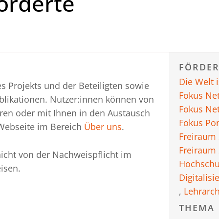
örderte
FÖRDE
Die Welt 
s Projekts und der Beteiligten sowie
Fokus Ne
blikationen. Nutzer:innen können von
Fokus Ne
eren oder mit Ihnen in den Austausch
Fokus Por
 Webseite im Bereich
Über uns
.
Freiraum
Freiraum
icht von der Nachweispflicht im
Hochschu
isen.
Digitalisi
,
Lehrarch
THEMA