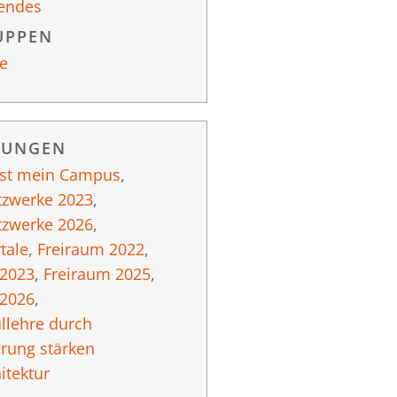
endes
UPPEN
e
RUNGEN
ist mein Campus
,
tzwerke 2023
,
tzwerke 2026
,
tale
,
Freiraum 2022
,
 2023
,
Freiraum 2025
,
 2026
,
llehre durch
erung stärken
itektur