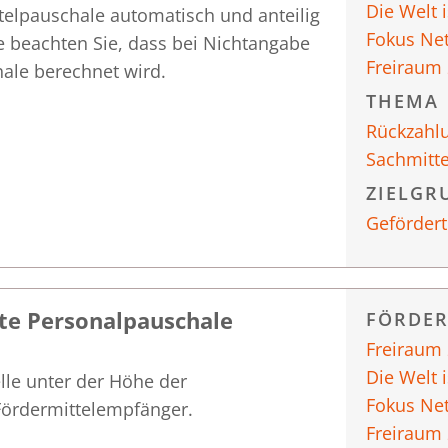
Die Welt 
telpauschale automatisch und anteilig
Fokus Ne
e beachten Sie, dass bei Nichtangabe
Freiraum
ale berechnet wird.
THEMA
Rückzahl
Sachmitt
ZIELGR
Gefördert
ete Personalpauschale
FÖRDE
Freiraum
Die Welt 
lle unter der Höhe der
Fokus Ne
 Fördermittelempfänger.
Freiraum