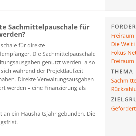
te Sachmittelpauschale für
FÖRDE
werden?
Freiraum
Die Welt 
schale für direkte
Fokus Ne
lempfänger. Die Sachmittelpauschale
Freiraum
waltungsausgaben genutzt werden, also
sich während der Projektlaufzeit
THEMA
 haben. Direkte Verwaltungsausgaben
Sachmitt
rt werden – eine Finanzierung als
Rückzahl
ZIELGR
Gefördert
t an ein Haushaltsjahr gebunden. Die
sfrist.