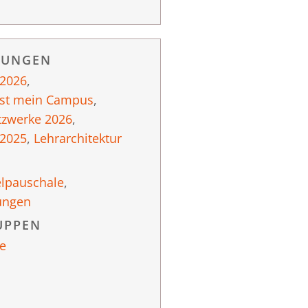
RUNGEN
 2026
,
ist mein Campus
,
tzwerke 2026
,
 2025
,
Lehrarchitektur
elpauschale
,
ungen
UPPEN
e