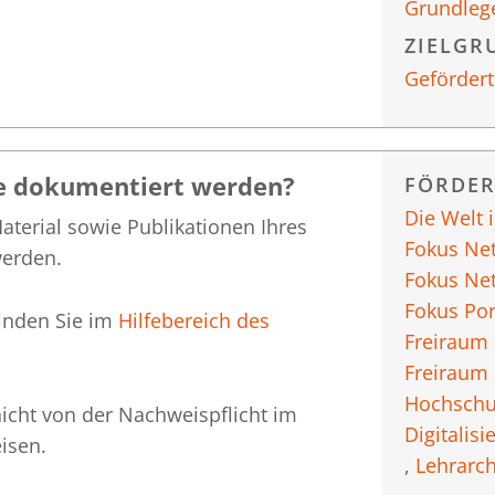
Grundleg
ZIELGR
Gefördert
e dokumentiert werden?
FÖRDE
Die Welt 
terial sowie Publikationen Ihres
Fokus Ne
erden.
Fokus Ne
Fokus Por
inden Sie im
Hilfebereich des
Freiraum
Freiraum
Hochschu
icht von der Nachweispflicht im
Digitalisi
isen.
,
Lehrarch