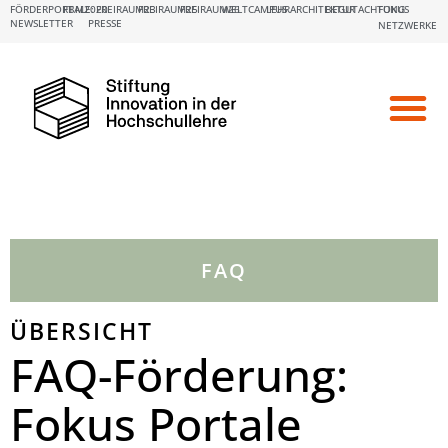
FÖRDERPORTALE:
FBM2020
FREIRAUM23
FREIRAUM25
FREIRAUM26
WELTCAMPUS
LEHRARCHITEKTUR
BEGUTACHTUNG
FOKUS
NEWSLETTER
PRESSE
NETZWERKE
FAQ
ÜBERSICHT
FAQ-Förderung:
Fokus Portale