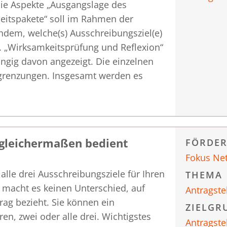
die Aspekte „Ausgangslage des
beitspakete“ soll im Rahmen der
hdem, welche(s) Ausschreibungsziel(e)
r. „Wirksamkeitsprüfung und Reflexion“
gig davon angezeigt. Die einzelnen
egrenzungen. Insgesamt werden es
 gleichermaßen bedient
FÖRDE
Fokus Ne
alle drei Ausschreibungsziele für Ihren
THEMA
 macht es keinen Unterschied, auf
Antragste
trag bezieht. Sie können ein
ZIELGR
en, zwei oder alle drei. Wichtigstes
Antragste