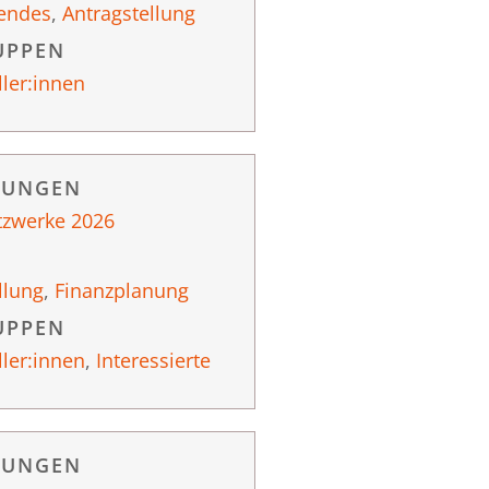
endes
,
Antragstellung
UPPEN
ller:innen
RUNGEN
tzwerke 2026
llung
,
Finanzplanung
UPPEN
ller:innen
,
Interessierte
RUNGEN