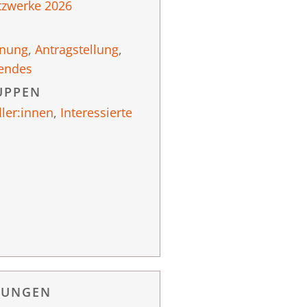
tzwerke 2026
anung
,
Antragstellung
,
endes
UPPEN
ller:innen
,
Interessierte
RUNGEN