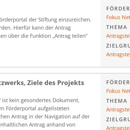
FÖRDE
Fokus Ne
örderportal der Stiftung einzureichen.
THEMA
erden. Hierfür kann der Antrag
en über die Funktion „Antrag teilen“
Antragste
ZIELGR
Antragste
zwerks, Ziele des Projekts
FÖRDE
Fokus Ne
“ ist kein gesondertes Dokument,
THEMA
im Förderportal aufgelisteten
Antragste
chen Antrag in der Navigation auf der
ZIELGR
 inhaltlichen Antrag anhand von
Antragste