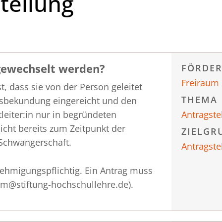
tellung
 gewechselt werden?
FÖRDE
Freiraum
t, dass sie von der Person geleitet
THEMA
ensbekundung eingereicht und den
tleiter:in nur in begründeten
Antragste
cht bereits zum Zeitpunkt der
ZIELGR
 Schwangerschaft.
Antragste
nehmigungspflichtig. Ein Antrag muss
raum@stiftung-hochschullehre.de).