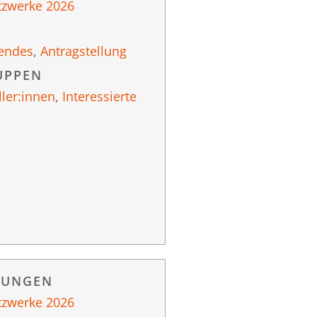
tzwerke 2026
endes
,
Antragstellung
UPPEN
ller:innen
,
Interessierte
RUNGEN
tzwerke 2026