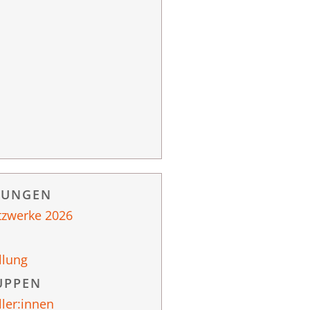
RUNGEN
tzwerke 2026
llung
UPPEN
ller:innen