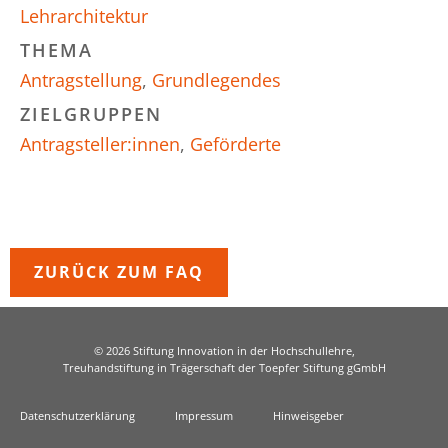
Lehrarchitektur
THEMA
Antragstellung
,
Grundlegendes
ZIELGRUPPEN
Antragsteller:innen
,
Geförderte
ZURÜCK ZUM FAQ
© 2026 Stiftung Innovation in der Hochschullehre,
Treuhandstiftung in Trägerschaft der Toepfer Stiftung gGmbH
Datenschutzerklärung
Impressum
Hinweisgeber