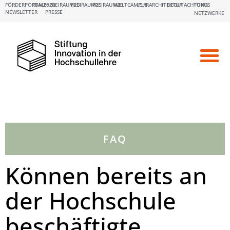
FÖRDERPORTALE:
FBM2020
FREIRAUM23
FREIRAUM25
FREIRAUM26
WELTCAMPUS
LEHRARCHITEKTUR
BEGUTACHTUNG
FOKUS
NEWSLETTER
PRESSE
NETZWERKE
FAQ
Können bereits an
der Hochschule
beschäftigte