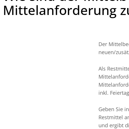
Mittelanforderung 
Der Mittelb
neuen/zusätz
Als Restmitt
Mittelanfor
Mittelanford
inkl. Feierta
Geben Sie in
Restmittel a
und ergibt d