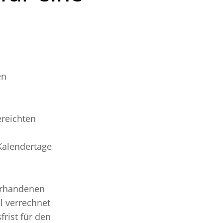
en
ereichten
Kalendertage
vorhandenen
l verrechnet
rist für den