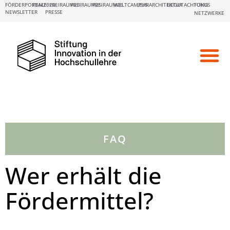
FÖRDERPORTALE:
FBM2020
FREIRAUM23
FREIRAUM25
FREIRAUM26
WELTCAMPUS
LEHRARCHITEKTUR
BEGUTACHTUNG
FOKUS
NEWSLETTER
PRESSE
NETZWERKE
FAQ
Wer erhält die
Fördermittel?