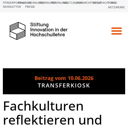
FÖRDERPORTALE:
FBM2020
FREIRAUM23
FREIRAUM25
FREIRAUM26
WELTCAMPUS
LEHRARCHITEKTUR
BEGUTACHTUNG
FOKUS
NEWSLETTER
PRESSE
NETZWERKE
Beitrag vom
10.06.2026
TRANSFERKIOSK
Fachkulturen
reflektieren und